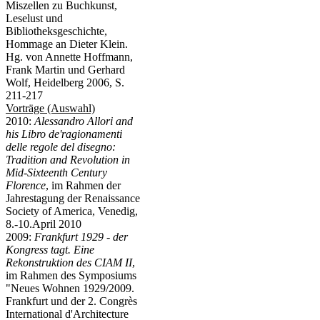
Miszellen zu Buchkunst,
Leselust und
Bibliotheksgeschichte,
Hommage an Dieter Klein.
Hg. von Annette Hoffmann,
Frank Martin und Gerhard
Wolf, Heidelberg 2006, S.
211-217
Vorträge (Auswahl)
2010:
Alessandro Allori and
his Libro de'ragionamenti
delle regole del disegno:
Tradition and Revolution in
Mid-Sixteenth Century
Florence
, im Rahmen der
Jahrestagung der Renaissance
Society of America, Venedig,
8.-10.April 2010
2009:
Frankfurt 1929 - der
Kongress tagt. Eine
Rekonstruktion des CIAM II
,
im Rahmen des Symposiums
"Neues Wohnen 1929/2009.
Frankfurt und der 2. Congrès
International d'Architecture