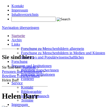
Kontakt
Impressum
Inhaltsverzeichnis
Navigation überspringen
Startseite
Archiv
Links
Forschung zu Menschenbildern allgemein
Forschung zu Menschenbildern in Medien und Künsten
Sie sind hier:
Interviews und Populärwissenschaftliches
Forschung
Personen und Institutionen
Sie sind hier:
Startseite
>
Beteiligte Forscher/innen
Personen und Institutionen
>
Beteiligte Institutionen
Beteiligte Forscher/innen
>
Förderer
Helen Barr
Service
Kontakt
Bibliographie
Helen Barr
Interner Austausch
Termine
Impressum