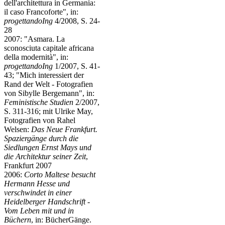
dell'architettura in Germania:
il caso Francoforte", in:
progettandoIng
4/2008, S. 24-
28
2007: "Asmara. La
sconosciuta capitale africana
della modernità", in:
progettandoIng
1/2007, S. 41-
43; "Mich interessiert der
Rand der Welt - Fotografien
von Sibylle Bergemann", in:
Feministische Studien
2/2007,
S. 311-316; mit Ulrike May,
Fotografien von Rahel
Welsen:
Das Neue Frankfurt.
Spaziergänge durch die
Siedlungen Ernst Mays und
die Architektur seiner Zeit
,
Frankfurt 2007
2006:
Corto Maltese besucht
Hermann Hesse und
verschwindet in einer
Heidelberger Handschrift -
Vom Leben mit und in
Büchern
, in: BücherGänge.