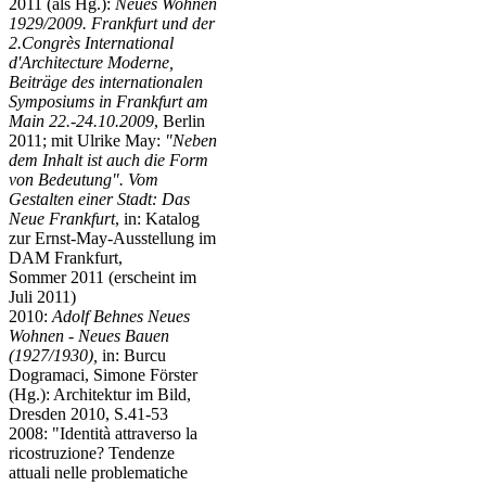
2011 (als Hg.):
Neues Wohnen
1929/2009. Frankfurt und der
2.Congrès International
d'Architecture Moderne,
Beiträge des internationalen
Symposiums in Frankfurt am
Main 22.-24.10.2009
, Berlin
2011; mit Ulrike May:
"Neben
dem Inhalt ist auch die Form
von Bedeutung". Vom
Gestalten einer Stadt: Das
Neue Frankfurt
, in: Katalog
zur Ernst-May-Ausstellung im
DAM Frankfurt,
Sommer 2011 (erscheint im
Juli 2011)
2010:
Adolf Behnes Neues
Wohnen - Neues Bauen
(1927/1930),
in: Burcu
Dogramaci, Simone Förster
(Hg.): Architektur im Bild,
Dresden 2010, S.41-53
2008: "Identità attraverso la
ricostruzione? Tendenze
attuali nelle problematiche