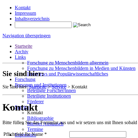
Kontakt
Impressum
Inhaltsverzeichnis
Navigation überspringen
Startseite
Archiv
Links
Forschung zu Menschenbildern allgemein
Forschung zu Menschenbildern in Medien und Künsten
Sie sind hier:
Interviews und Populärwissenschaftliches
Forschung
Personen und Institutionen
Sie sind hier:
Startseite
>
Service
>
Kontakt
Beteiligte Forscher/innen
Beteiligte Institutionen
Förderer
Kontakt
Service
Kontakt
Bibliographie
Bitte füllen Sie das Formular aus und wir setzen uns mit Ihnen sobal
Interner Austausch
Termine
Pflichtfeld
Ihr Name
*
Impressum