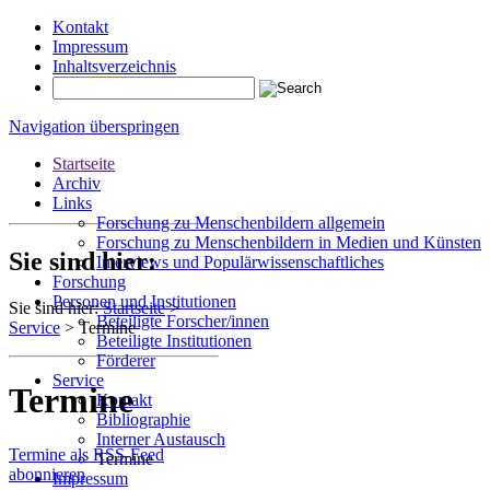
Kontakt
Impressum
Inhaltsverzeichnis
Navigation überspringen
Startseite
Archiv
Links
Forschung zu Menschenbildern allgemein
Forschung zu Menschenbildern in Medien und Künsten
Sie sind hier:
Interviews und Populärwissenschaftliches
Forschung
Personen und Institutionen
Sie sind hier:
Startseite
>
Beteiligte Forscher/innen
Service
>
Termine
Beteiligte Institutionen
Förderer
Service
Termine
Kontakt
Bibliographie
Interner Austausch
Termine als RSS-Feed
Termine
abonnieren
Impressum