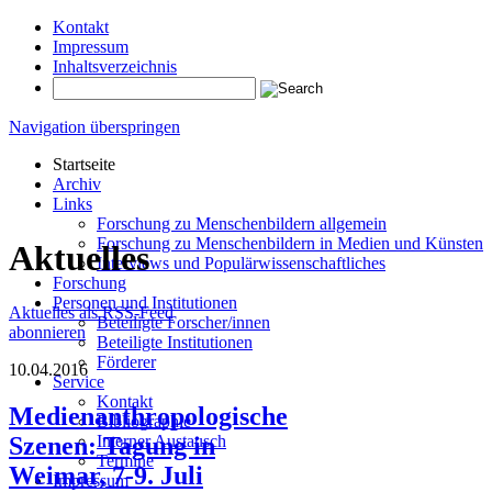
Kontakt
Impressum
Inhaltsverzeichnis
Navigation überspringen
Startseite
Archiv
Links
Forschung zu Menschenbildern allgemein
Forschung zu Menschenbildern in Medien und Künsten
Aktuelles
Interviews und Populärwissenschaftliches
Forschung
Personen und Institutionen
Aktuelles als RSS-Feed
Beteiligte Forscher/innen
abonnieren
Beteiligte Institutionen
Förderer
10.04.2016
Service
Kontakt
Medienanthropologische
Bibliographie
Szenen: Tagung in
Interner Austausch
Termine
Weimar, 7-9. Juli
Impressum