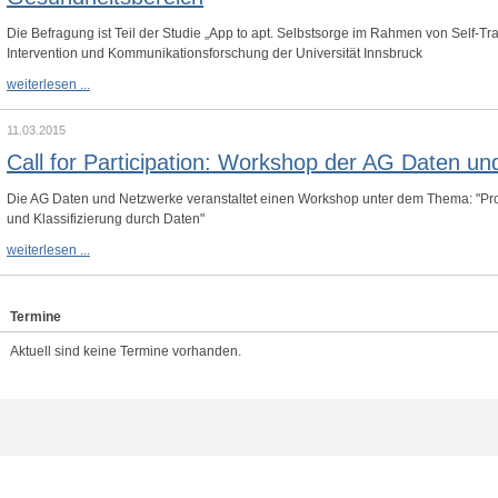
der
GfM
Die Befragung ist Teil der Studie „App to apt. Selbstsorge im Rahmen von Self-Tra
Intervention und Kommunikationsforschung der Universität Innsbruck
Befragung
weiterlesen ...
zu
Selbstvermessungs-
Praktiken
11.03.2015
im
Call for Participation: Workshop der AG Daten u
Sport-
und
Gesundheitsbereich
Die AG Daten und Netzwerke veranstaltet einen Workshop unter dem Thema: "Profil
und Klassifizierung durch Daten"
Call
weiterlesen ...
for
Participation:
Workshop
der
Termine
AG
Daten
Aktuell sind keine Termine vorhanden.
und
Netzwerke
der
GfM