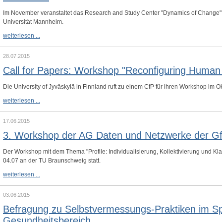
Im November veranstaltet das Research and Study Center "Dynamics of Change" 
Universität Mannheim.
"The
weiterlesen ...
Failed
Individual":
Internationale
28.07.2015
Konferenz
Call for Papers: Workshop "Reconfiguring Huma
an
der
Universität
Die University of Jyväskylä in Finnland ruft zu einem CfP für ihren Workshop im O
Mannheim
Call
weiterlesen ...
for
Papers:
Workshop
17.06.2015
"Reconfiguring
3. Workshop der AG Daten und Netzwerke der G
Human
and
Non-
Der Workshop mit dem Thema "Profile: Individualisierung, Kollektivierung und Kla
Human"
04.07 an der TU Braunschweig statt.
3.
weiterlesen ...
Workshop
der
AG
03.06.2015
Daten
Befragung zu Selbstvermessungs-Praktiken im Sp
und
Netzwerke
Gesundheitsbereich