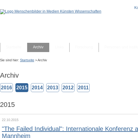
Ko
Navigation
Startseite
Archiv
Links
Forschung
Personen und Instit
überspringen
Sie
Sie sind hier:
Startseite
>
Archiv
sind
Archiv
hier:
2016
2015
2014
2013
2012
2011
2015
22.10.2015
"The Failed Individual": Internationale Konferenz a
Mannheim